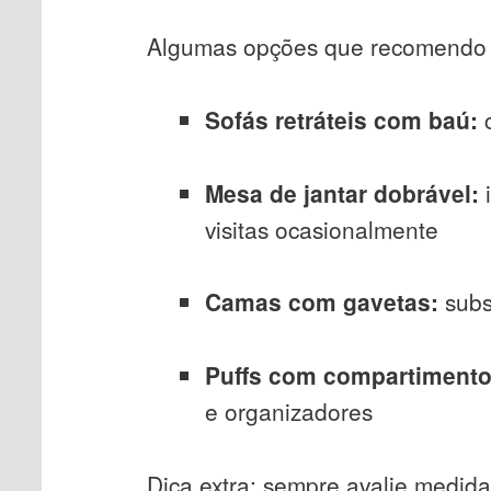
Algumas opções que recomendo p
Sofás retráteis com baú:
c
Mesa de jantar dobrável:
i
visitas ocasionalmente
Camas com gavetas:
subs
Puffs com compartimento
e organizadores
Dica extra: sempre avalie medida