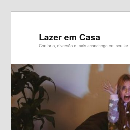
Pular
Pular
para
para
o
o
Lazer em Casa
conteúdo
conteúdo
Conforto, diversão e mais aconchego em seu lar.
principal
secundário