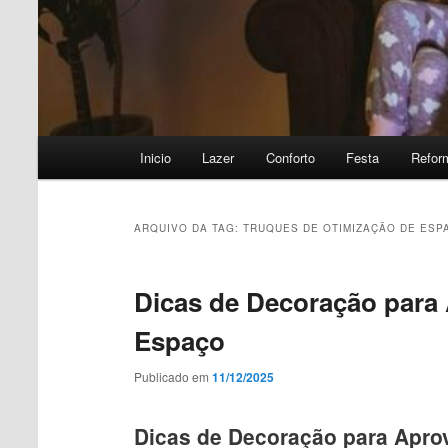
Menu
Inicio
Lazer
Conforto
Festa
Refor
principal
ARQUIVO DA TAG:
TRUQUES DE OTIMIZAÇÃO DE ESP
Dicas de Decoração para
Espaço
Publicado em
11/12/2025
Dicas de Decoração para Apro