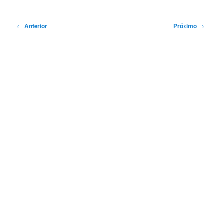
Navegação
←
Anterior
Próximo
→
de
posts