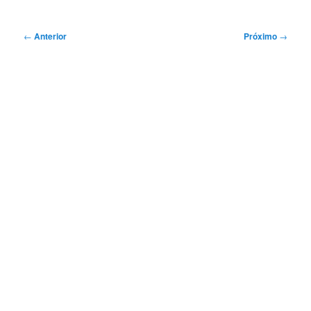
Navegação
←
Anterior
Próximo
→
de
posts