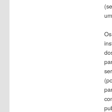
(s
um
Os 
in
dos
par
se
(p
par
con
pu