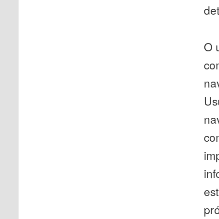
de
O 
co
na
Usu
na
co
imp
in
es
pr