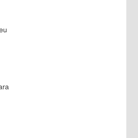
seu
ara