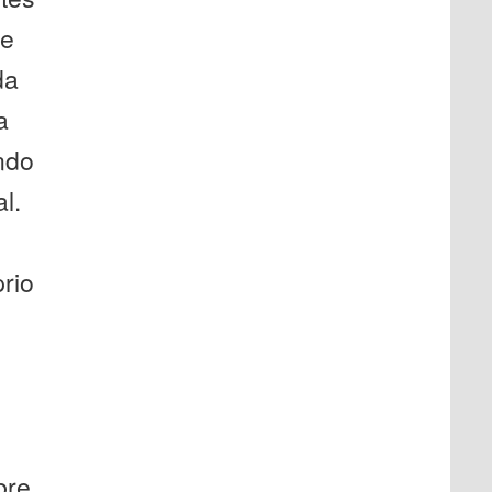
de
da
a
ndo
l.
rio
bre