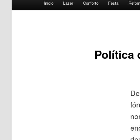
Menu
Inicio
Lazer
Conforto
Festa
Refor
principal
Política
De
fó
no
en
de