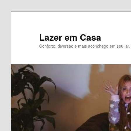
Pular
para
o
Lazer em Casa
conteúdo
Conforto, diversão e mais aconchego em seu lar.
principal