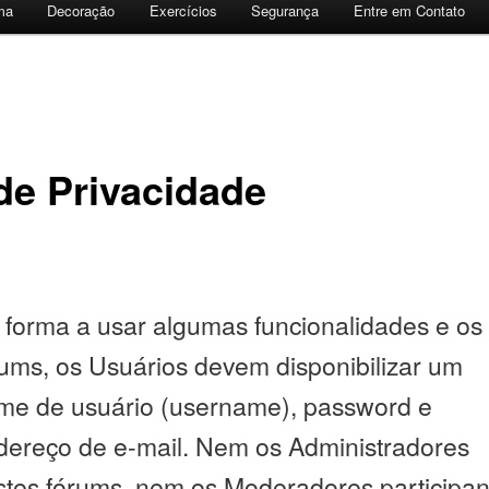
ma
Decoração
Exercícios
Segurança
Entre em Contato
 de Privacidade
 forma a usar algumas funcionalidades e os
rums, os Usuários devem disponibilizar um
me de usuário (username), password e
dereço de e-mail. Nem os Administradores
stes fórums, nem os Moderadores participan