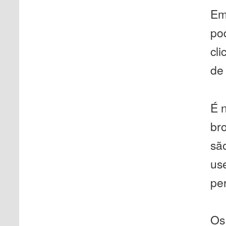
Em
pod
cl
de 
É 
br
sã
us
per
Os