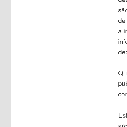
sã
de
a 
in
dec
Qu
pu
con
Est
ar