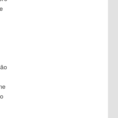
ue
ção
me
no