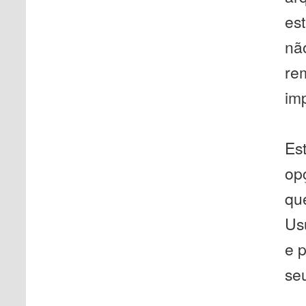
es
não
re
im
Est
op
que
Us
e 
seu