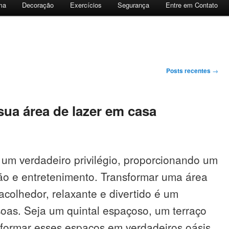
ma
Decoração
Exercícios
Segurança
Entre em Contato
Posts recentes
→
sua área de lazer em casa
 um verdadeiro privilégio, proporcionando um
ão e entretenimento. Transformar uma área
colhedor, relaxante e divertido é um
oas. Seja um quintal espaçoso, um terraço
sformar esses espaços em verdadeiros oásis