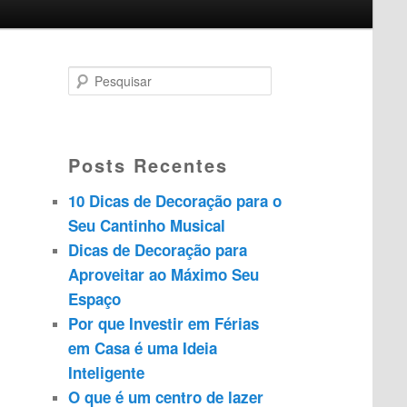
P
e
s
Posts Recentes
q
10 Dicas de Decoração para o
u
Seu Cantinho Musical
i
Dicas de Decoração para
Aproveitar ao Máximo Seu
s
Espaço
a
Por que Investir em Férias
r
em Casa é uma Ideia
Inteligente
O que é um centro de lazer