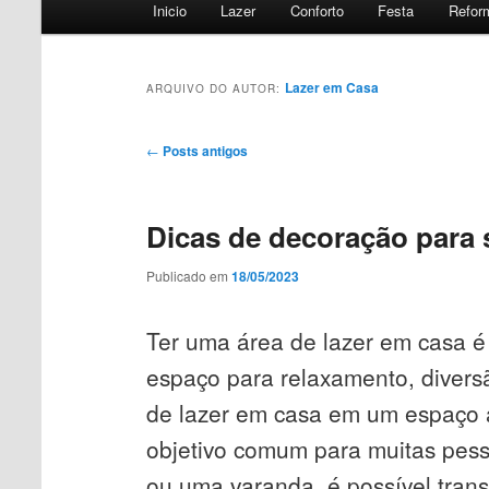
Menu
Inicio
Lazer
Conforto
Festa
Refor
principal
Lazer em Casa
ARQUIVO DO AUTOR:
Navegação
←
Posts antigos
de
posts
Dicas de decoração para 
Publicado em
18/05/2023
Ter uma área de lazer em casa é
espaço para relaxamento, divers
de lazer em casa em um espaço a
objetivo comum para muitas pess
ou uma varanda, é possível tran