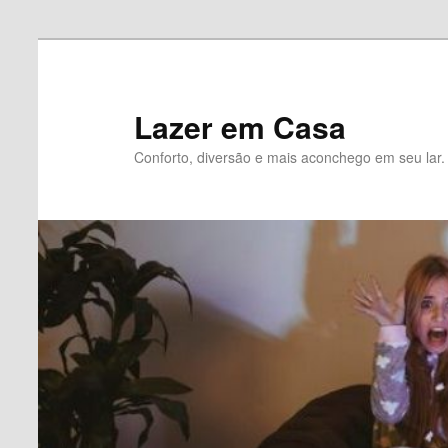
Pular
Pular
para
para
o
o
Lazer em Casa
conteúdo
conteúdo
Conforto, diversão e mais aconchego em seu lar.
principal
secundário